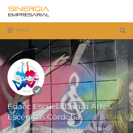
Buscar
por:
Buscar
Menú
por:
Edaec Escuela Danza Artes
Escénicas Córdoba
Calle Manuel Fuentes Bocanegra, 21, 14005 Córdoba