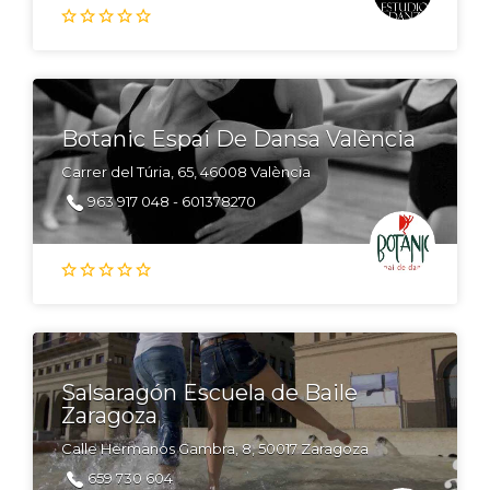
Botanic Espai De Dansa València
Carrer del Túria, 65, 46008 València
963 917 048 - 601378270
Salsaragón Escuela de Baile
Zaragoza
Calle Hermanos Gambra, 8, 50017 Zaragoza
659 730 604