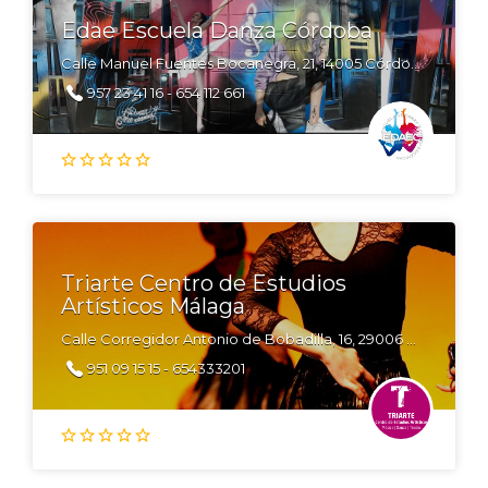
Edae Escuela Danza Córdoba
Calle Manuel Fuentes Bocanegra, 21, 14005 Córdoba
957 23 41 16 - 654 112 661
Triarte Centro de Estudios
Artísticos Málaga
Calle Corregidor Antonio de Bobadilla, 16, 29006 Málaga
951 09 15 15 - 654333201