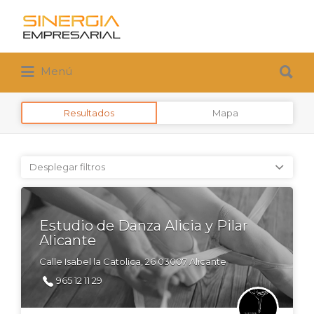
Buscar
por:
Buscar
Menú
por:
Resultados
Mapa
Desplegar filtros
Estudio de Danza Alicia y Pilar
Alicante
Calle Isabel la Catolica, 26 03007 Alicante
965 12 11 29