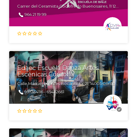
Carrer del Ceramista Godofredo Buenosaires, 11 12005 Castellón
964 21 19 99
Edaec Escuela Danza Artes
Escénicas Córdoba
Calle Manuel Fuentes Bocanegra, 21, 14005 Córdoba
957234116 - 654112661