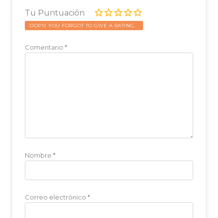
Tu Puntuación
OOPS! YOU FORGOT TO GIVE A RATING.
Comentario
*
Nombre
*
Correo electrónico
*