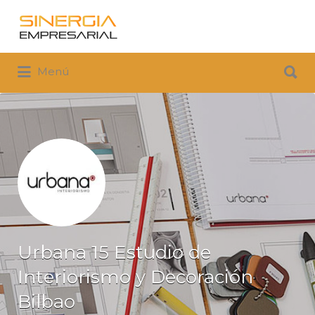
Buscar
por:
Buscar
Menú
por:
Urbana 15 Estudio de
Interiorismo y Decoración
Bilbao