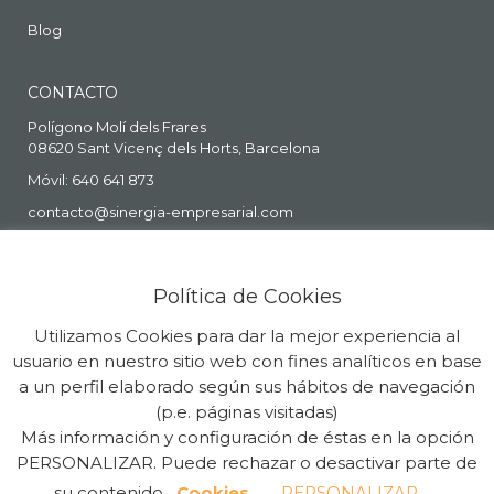
Blog
CONTACTO
Polígono Molí dels Frares
08620 Sant Vicenç dels Horts, Barcelona
Móvil: 640 641 873
contacto@sinergia-empresarial.com
Política de Cookies
Utilizamos Cookies para dar la mejor experiencia al
usuario en nuestro sitio web con fines analíticos en base
a un perfil elaborado según sus hábitos de navegación
(p.e. páginas visitadas)
Más información y configuración de éstas en la opción
Copyright Sinergia Empresarial © 2026. Todos los Derechos
PERSONALIZAR. Puede rechazar o desactivar parte de
Reservados. Powered by
Guia33 SL
su contenido.
Cookies
PERSONALIZAR