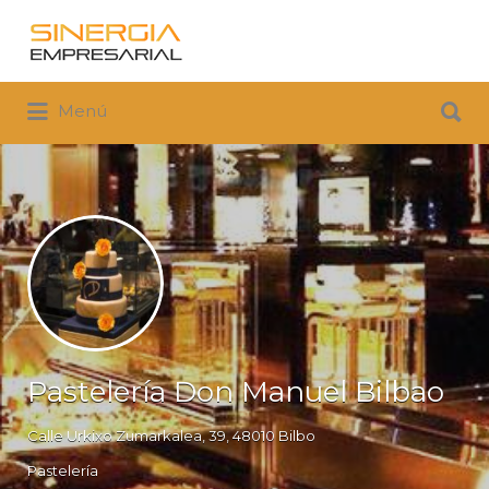
Buscar
por:
Buscar
Menú
por:
Pastelería Don Manuel Bilbao
Calle Urkixo Zumarkalea, 39, 48010 Bilbo
Pastelería