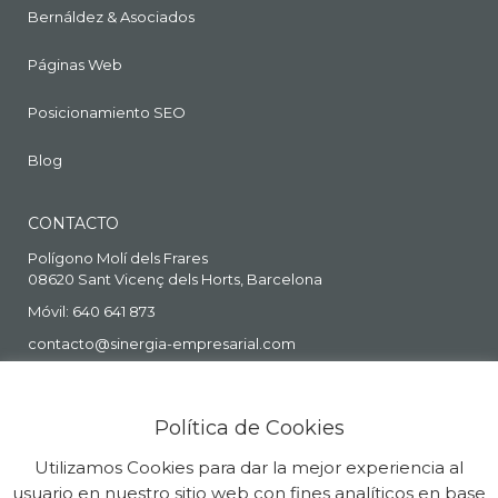
Bernáldez & Asociados
Páginas Web
Posicionamiento SEO
Blog
CONTACTO
Polígono Molí dels Frares
08620 Sant Vicenç dels Horts, Barcelona
Móvil: 640 641 873
contacto@sinergia-empresarial.com
Política de Cookies
Utilizamos Cookies para dar la mejor experiencia al
usuario en nuestro sitio web con fines analíticos en base