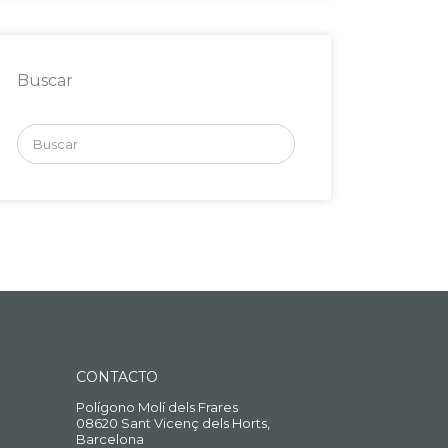
Buscar
Buscar
por:
CONTACTO
Polígono Molí dels Frares
08620 Sant Vicenç dels Horts,
Barcelona