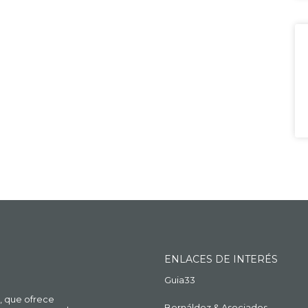
ENLACES DE INTERÉS
Guia33
, que ofrece
Bernáldez & Asociados