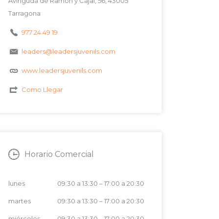
Avinguda de Ramón y Cajal, 56, 43005
Tarragona
977 24 49 19
leaders@leadersjuvenils.com
www.leadersjuvenils.com
Como Llegar
Horario Comercial
lunes
09:30 a 13:30
–
17:00 a 20:30
martes
09:30 a 13:30
–
17:00 a 20:30
miércoles
09:30 a 13:30
–
17:00 a 20:30