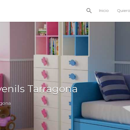
Inicio
Quiero
enils Tarragona
agona