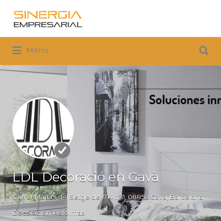
Buscar
por:
Buscar
Menú
por:
LDL Decoració en Gavà
Carrer Màrtirs del Setge de 1714 nº11, 08850 Gavà, Barcelona
Decoración
Reformas