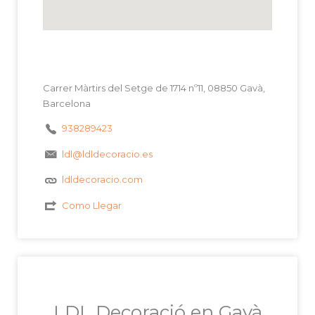
Carrer Màrtirs del Setge de 1714 nº11, 08850 Gavà,
Barcelona
938289423
ldl@ldldecoracio.es
ldldecoracio.com
Como Llegar
LDL Decoració en Gavà