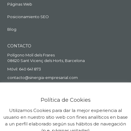
Páginas Web
Posicionamiento SEO
Blog
CONTACTO
Polígono Molí dels Frares
08620 Sant Vicenç dels Horts, Barcelona
Móvil: 640 641 873
contacto@sinergia-empresarial.com
Política de Cookies
Utilizamos Cookies para dar la mejor experiencia al
usuario en nuestro sitio web con fines analíticos en base
a un perfil elaborado según sus hábitos de navegación
(p.e. páginas visitadas)