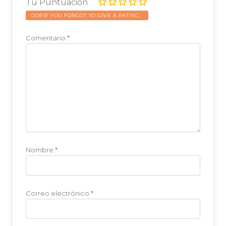
Tu Puntuación
OOPS! YOU FORGOT TO GIVE A RATING.
Comentario
*
Nombre
*
Correo electrónico
*