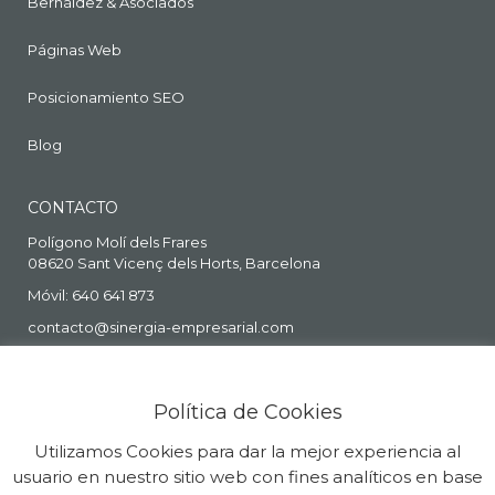
Bernáldez & Asociados
Páginas Web
Posicionamiento SEO
Blog
CONTACTO
Polígono Molí dels Frares
08620 Sant Vicenç dels Horts, Barcelona
Móvil: 640 641 873
contacto@sinergia-empresarial.com
Política de Cookies
Utilizamos Cookies para dar la mejor experiencia al
usuario en nuestro sitio web con fines analíticos en base