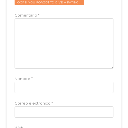
OOPS! YOU FORGOT TO GIVE A RATING.
Comentario
*
Nombre
*
Correo electrónico
*
Web