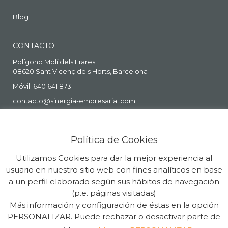
Blog
CONTACTO
Polígono Molí dels Frares
08620 Sant Vicenç dels Horts, Barcelona
Móvil: 640 641 873
contacto@sinergia-empresarial.com
Política de Cookies
Utilizamos Cookies para dar la mejor experiencia al
usuario en nuestro sitio web con fines analíticos en base
a un perfil elaborado según sus hábitos de navegación
(p.e. páginas visitadas)
Más información y configuración de éstas en la opción
Copyright Sinergia Empresarial © 2026. Todos los Derechos
PERSONALIZAR. Puede rechazar o desactivar parte de
Reservados. Powered by
Guia33 SL