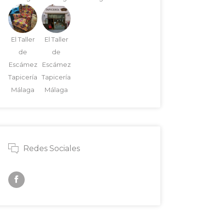
El Taller
El Taller
de
de
Escámez
Escámez
Tapicería
Tapicería
Málaga
Málaga
Redes Sociales