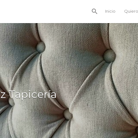
Inicio
Quiero
z Tapicería