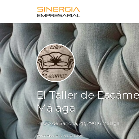
Buscar
por:
El Taller de Escáme
Málaga
Paseo de Sancha, 28, 29016 Málaga
Servicios profesionales