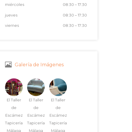
miércoles
08:30
–
17:30
jueves
08:30
–
17:30
viernes
08:30
–
17:30
Galería de Imágenes
El Taller
El Taller
El Taller
de
de
de
Escámez
Escámez
Escámez
Tapicería
Tapicería
Tapicería
Málaga
Málaga
Málaga