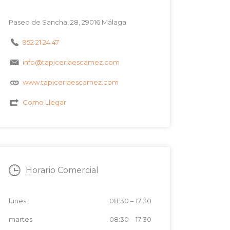
Paseo de Sancha, 28, 29016 Málaga
952 21 24 47
info@tapiceriaescamez.com
www.tapiceriaescamez.com
Como Llegar
Horario Comercial
lunes
08:30
–
17:30
martes
08:30
–
17:30