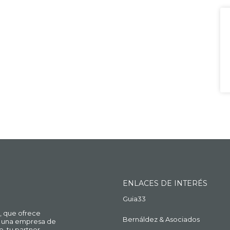
ENLACES DE INTERÉS
Guia33
, que ofrece
Bernáldez & Asociados
ue una empresa de
o, tu partner