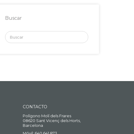
Buscar
Buscar
por:
CONTACTO
Polígono Molí dels Frares
08620 Sant Vicenç dels Horts,
Barcelona
Móvil: 640 641 873