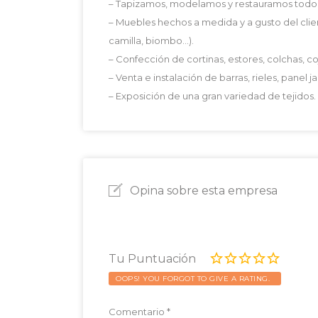
– Tapizamos, modelamos y restauramos todo t
– Muebles hechos a medida y a gusto del clien
camilla, biombo…).
– Confección de cortinas, estores, colchas, co
– Venta e instalación de barras, rieles, panel 
– Exposición de una gran variedad de tejidos.
Opina sobre esta empresa
Tu Puntuación
OOPS! YOU FORGOT TO GIVE A RATING.
Comentario
*