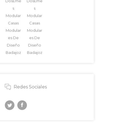
DosEme
DosEme
s
s
Modular
Modular
Casas
Casas
Modular
Modular
es De
es De
Diseño
Diseño
Badajoz
Badajoz
Redes Sociales