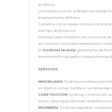
en fábrica.
Los módulos una vez acabados son transport
emplazamiento definitivo.
Contamos con un equipo técnico con amplia y 
este tipo de proyectos.
Nuestras casas modulares son una mezcla de 
en conexión con la idea transmitida por nuest
En
DosEmes Modular
gestionamos de forma 
levantamiento topográfico hasta la licencia de
SERVICIOS:
INMOBILIARIA
. DosEmes Inmobiliaria está f
un objetivo común: Satisfacer las demandas d
CONSTRUCCIÓN
. DosEmes Construcción, equ
sector; obra nueva, reformas, rehabilitaciones
INGENIERÍA
. DosEmes Ingeniería, compuesto