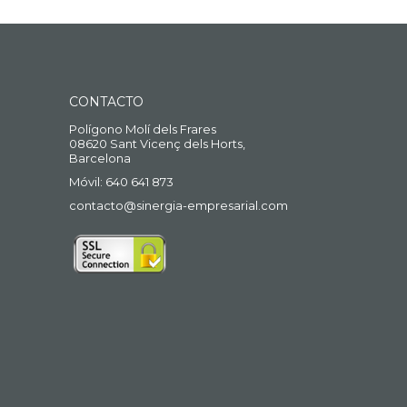
CONTACTO
Polígono Molí dels Frares
08620 Sant Vicenç dels Horts,
Barcelona
Móvil: 640 641 873
contacto@sinergia-empresarial.com