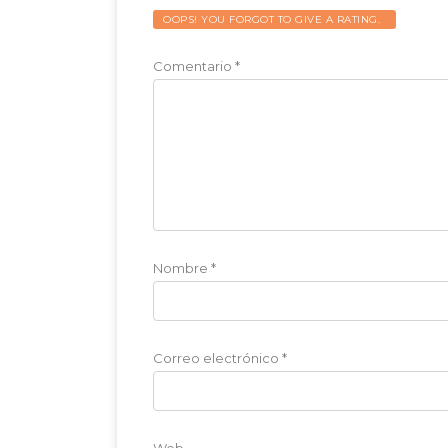
OOPS! YOU FORGOT TO GIVE A RATING.
Comentario
*
Nombre
*
Correo electrónico
*