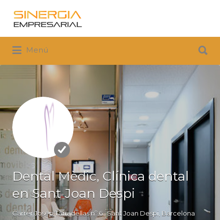
Buscar
por:
Buscar
Menú
por:
Dental Mèdic, Clínica dental
en Sant Joan Despi
Carrer Josep Tarradellas nº 6 , Sant Joan Despi, Barcelona