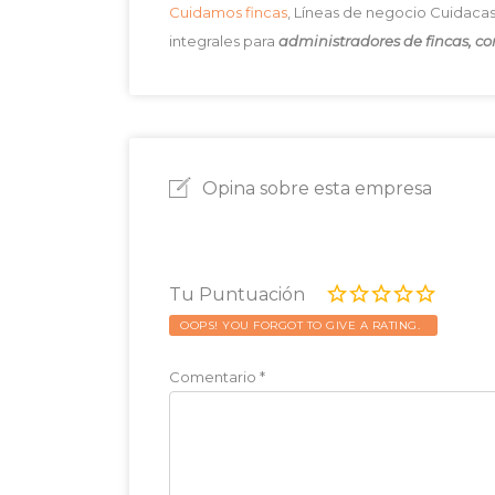
Cuidamos fincas
, Líneas de negocio Cuidaca
integrales para
administradores de fincas, c
Opina sobre esta empresa
Tu Puntuación
OOPS! YOU FORGOT TO GIVE A RATING.
Comentario
*