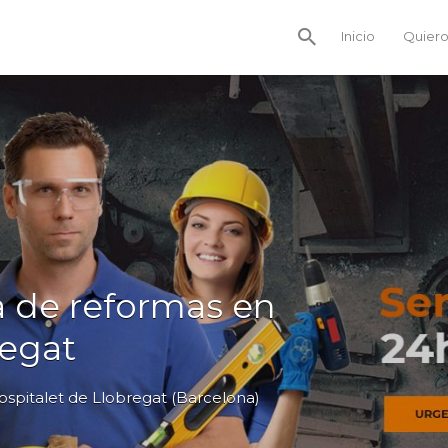
Inicio
Quiero
 de reformas en
regat
ospitalet de Llobregat (Barcelona)