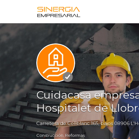
Buscar
por:
Cuidacasa empresa
Hospitalet de Llob
Carretera de Collblanc 165, bajos 08906 L'H
Construcción
Reformas