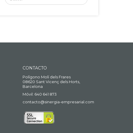
por:
CONTACTO
Polígono Molí dels Frares
08620 Sant Vicenç dels Horts,
Barcelona
Móvil: 640 641 873
contacto@sinergia-empresarial.com