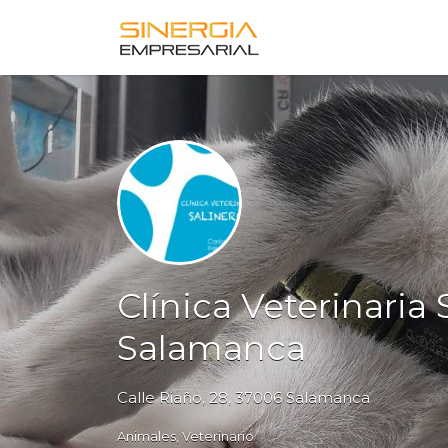
Buscar
por:
Clínica Veterinaria 
Salamanca
Calle Riaño, 28, 37006 Salamanca
Animales
Veterinario