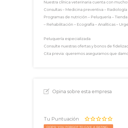
Nuestra clínica veterinaria cuenta con muchos
Consultas – Medicina preventiva – Radiología d
Programas de nutrición – Peluquería – Tienda
– Rehabilitación – Ecografía – Analíticas – Urg
Peluquería especializada
Consulte nuestras ofertas y bonos de fideliza
Cita previa: queremos asegurarnos que damo
Opina sobre esta empresa
Tu Puntuación
OOPS! YOU FORGOT TO GIVE A RATING.