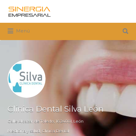
Buscar
por:
Buscar
Menú
por:
Clínica Dental Silva León
Calle Alcazar de Toledo, 16 24001, León
Medicina y salud
Clínica Dental