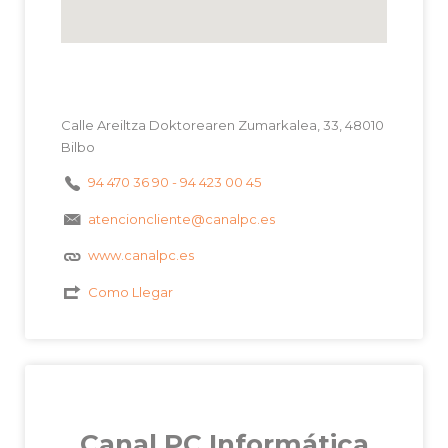
Calle Areiltza Doktorearen Zumarkalea, 33, 48010
Bilbo
94 470 36 90 - 94 423 00 45
atencioncliente@canalpc.es
www.canalpc.es
Como Llegar
Canal PC Informática