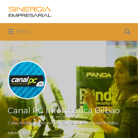
Buscar
por:
Buscar
Menú
por:
Canal PC Informática Bilbao
Calle Areiltza Doktorearen Zumarkalea, 33, 48010 Bilbo
Informática