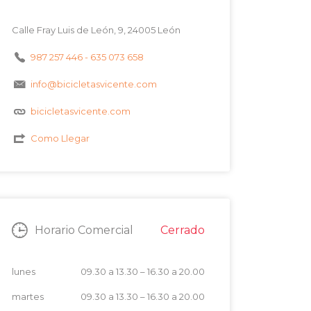
Calle Fray Luis de León, 9, 24005 León
987 257 446 - 635 073 658
info@bicicletasvicente.com
bicicletasvicente.com
Como Llegar
Cerrado
Horario Comercial
lunes
09.30 a 13.30
–
16.30 a 20.00
martes
09.30 a 13.30
–
16.30 a 20.00