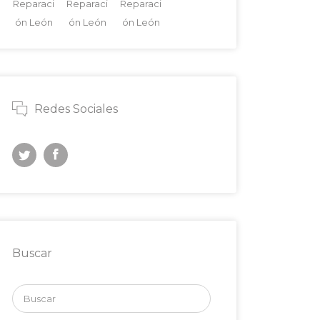
Reparaci
Reparaci
Reparaci
ón León
ón León
ón León
Redes Sociales
Buscar
Buscar
por: