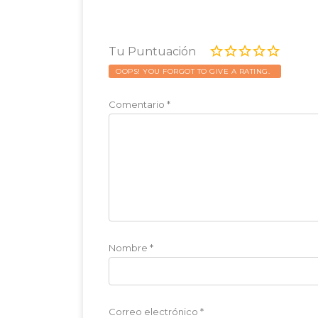
Tu Puntuación
OOPS! YOU FORGOT TO GIVE A RATING.
Comentario
*
Nombre
*
Correo electrónico
*