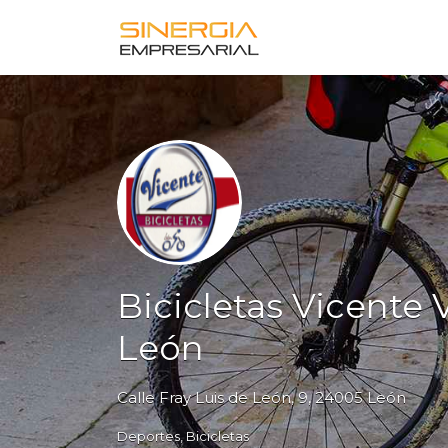
Buscar
por:
Bicicletas Vicente
León
Calle Fray Luis de León, 9, 24005 León
Deportes
Bicicletas