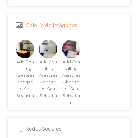
Galería de Imágenes
AddiCon
AddiCon
AddiCon
sulting
sulting
sulting
Asesores
Asesores
Asesores
Abogad
Abogad
Abogad
os San
os San
os San
Sebastiá
Sebastiá
Sebastiá
n
n
n
Redes Sociales