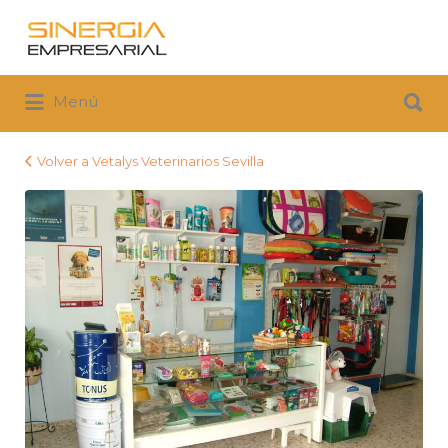
Buscar
por:
Buscar
Menú
por:
Volver a Vetalys Veterinarios Sevilla