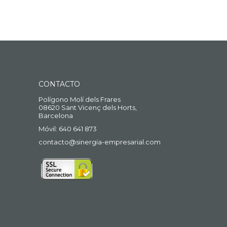
CONTACTO
Polígono Molí dels Frares
08620 Sant Vicenç dels Horts,
Barcelona
Móvil: 640 641 873
contacto@sinergia-empresarial.com