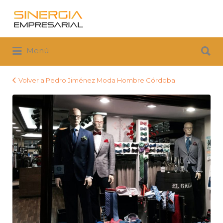
Buscar
por:
Buscar
Menú
por:
Volver a Pedro Jiménez Moda Hombre Córdoba