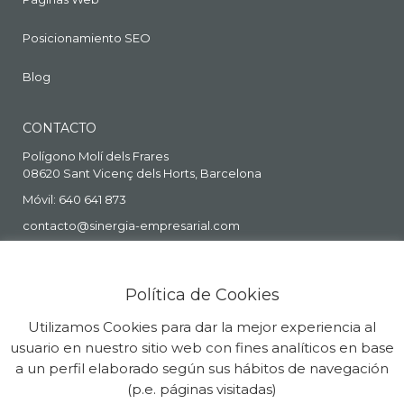
Posicionamiento SEO
Blog
CONTACTO
Polígono Molí dels Frares
08620 Sant Vicenç dels Horts, Barcelona
Móvil: 640 641 873
contacto@sinergia-empresarial.com
Política de Cookies
Utilizamos Cookies para dar la mejor experiencia al
usuario en nuestro sitio web con fines analíticos en base
a un perfil elaborado según sus hábitos de navegación
(p.e. páginas visitadas)