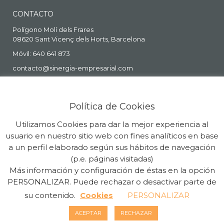
CONTACTO
Polígono Molí dels Frares
08620 Sant Vicenç dels Horts, Barcelona
Móvil: 640 641 873
contacto@sinergia-empresarial.com
Política de Cookies
Utilizamos Cookies para dar la mejor experiencia al
usuario en nuestro sitio web con fines analíticos en base
a un perfil elaborado según sus hábitos de navegación
(p.e. páginas visitadas)
Más información y configuración de éstas en la opción
Copyright Sinergia Empresarial © 2026. Todos los Derechos
PERSONALIZAR. Puede rechazar o desactivar parte de
Reservados. Powered by
Guia33 SL
su contenido.
Cookies
PERSONALIZAR
Política de cookies
Privacidad
ACEPTAR
RECHAZAR