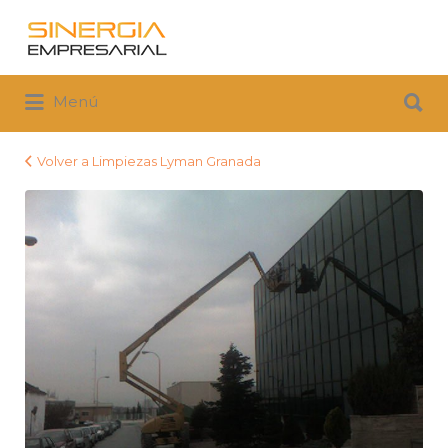
Buscar
por:
Buscar
Menú
por:
Volver a Limpiezas Lyman Granada