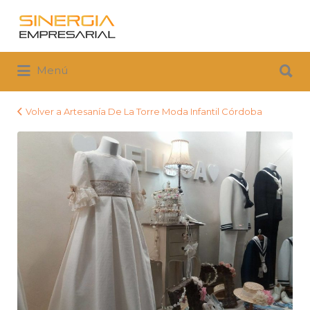
Buscar
por:
Buscar
Menú
por:
Volver a Artesanía De La Torre Moda Infantil Córdoba