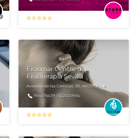
Fisiomar Centro de
Fisioterapia Sevilla
Avenida de las Ciencias, 59, 41020 Sevilla
954476439 / 622020954