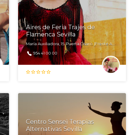
Aires de Feria Trajes de
Flamenca Sevilla
María Auxiliadora, 15. Puerta Osario (Frente Ambulatorio) 41003 Sevilla
954 41 00 00
Centro Sensei Terapias
Alternativas Sevilla