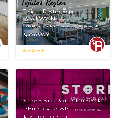
Tejidos Reytex Especialista
Textil Sevilla
Calle Nivel, 14-2, Poligono Industrial Store, 41008 Sevilla
954 36 60 87
Store Sevilla Pádel Club Sevilla
Calle Nivel, 10, 41007 Sevilla
955 189 931 - 610 195 358