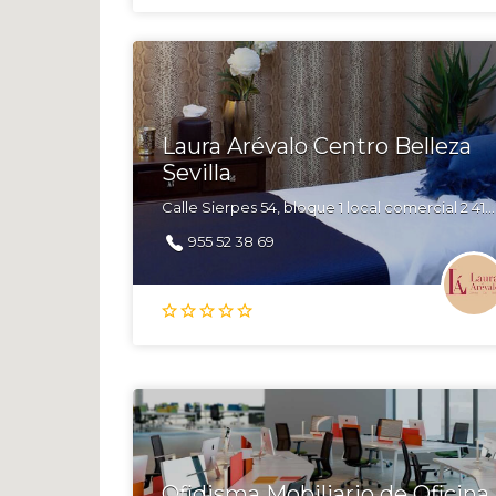
Laura Arévalo Centro Belleza
Sevilla
Calle Sierpes 54, bloque 1 local comercial 2 41004 Sevilla
955 52 38 69
Ofidisma Mobiliario de Oficina