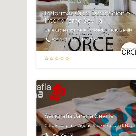
Reformas Orce Decoración e
Interiorismo Sevilla
Calle Esperanza de la Trinidad, 8 41018 Sevilla
954 54 30 90 / 618 513 813
Serigrafía Jarana Sevilla
Calle Escarpia, Poligono Store, Parcela 6 Nave 26, 41008 Sevilla
954 354 231