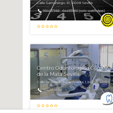
Calle Samaniego, 10, 41008 Sevilla
954417366 - 644515160 (solo wathsApp)
Centro Odontológico Gómez
de la Mata Sevilla
Calle Virgen de la Fuensanta, 1, bajo B, 41011 Sevilla
954 27 18 68