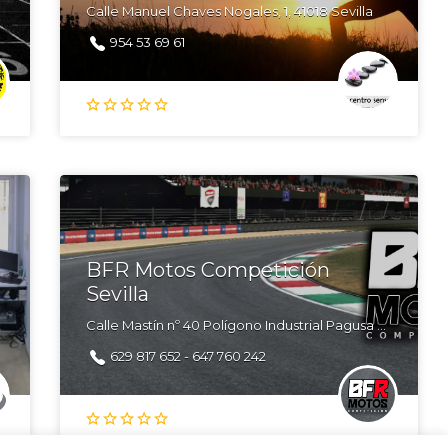
Calle Manuel Chaves Nogales, 1, 41018 Sevilla
954 53 69 61
BFR Motos Competición
Sevilla
Calle Mastín nº 40 Polígono Industrial Pagusa 41007 Sevilla
629 817 652 - 647 760 242