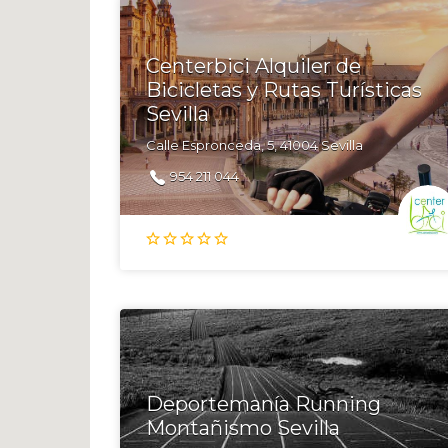
Centerbici Alquiler de
Bicicletas y Rutas Turísticas
Sevilla
Calle Espronceda, 5, 41004 Sevilla
954 211 044
Deportemanía Running
Montañismo Sevilla