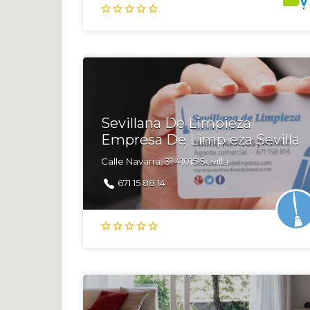
Sevillana De Limpieza
Empresa De Limpieza Sevilla
Calle Navarra, 31 41015 Sevilla
671 15 88 14