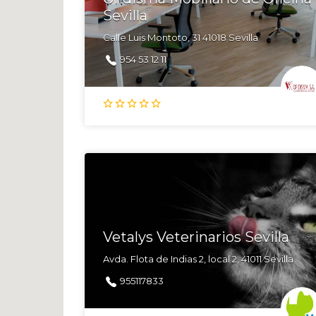
Sevilla
Calle Luis Montoto, 31 41018 Sevilla
954 53 12 11
Vetalys Veterinarios Sevilla
Avda. Flota de Indias 2, local 2, 41011 Sevilla
955117833