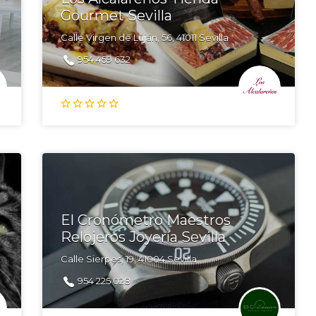
Gourmet Sevilla
Calle Virgen de Luján, 56, 41011 Sevilla
954 459 632
El Cronómetro Maestros
Relojeros Joyería Sevilla
Calle Sierpes, 19, 41004 Sevilla
954 225 028