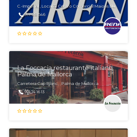
C.-Imperial , Local 31 Centro Comercial Maioris Llucmajor 07609 Mallorca
971 128 546
La Foccacia restaurante italiano
Palma de Mallorca
Carretera Cap Blanc, , Palma de Mallorca
971 74 16 13