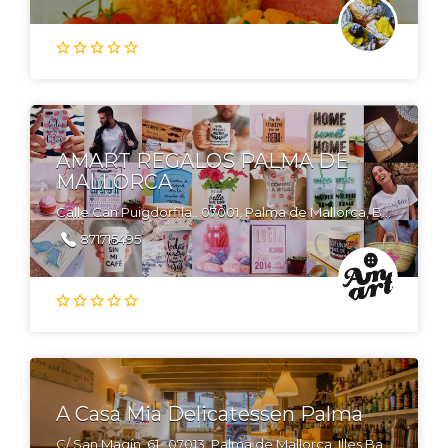
AMART REGALOS PALMA DE
MALLORCA
Calle Can Puigdorfila,, 07001, Palma de Mallorca, Baleares
871715495
A Casa Mia Delicatessen Palma
C/ San Magín, 61 , 07013, Palma de Mallorca, Illes Balears