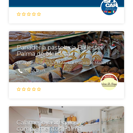
Panadería pastelería Ballester
Palma de Mallorca
Mª Antonia Salva, 49, El Arenal, Palma de Mallorca
971 44 12 89
Calame joyas regalos y
complementos Palma