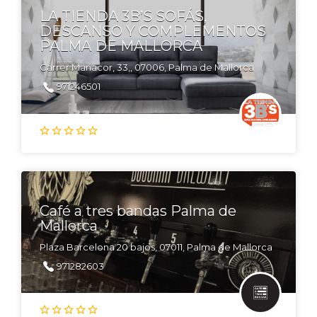
LA TIENDA 3B’S SOFÁS,
DESCANSO Y COMPLEMENTOS
PALMA DE MALLORCA
Carrer Manacor, 33,, 07006, Palma de Mallorca
971246501
Café a tres bandas Palma de
Mallorca
Plaza Barcelona 20 bajos, 07011, Palma de Mallorca
971282603