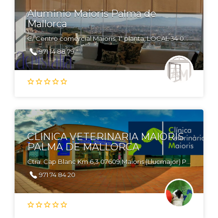
Aluminio Maioris Palma de
Mallorca
C/ Centro comercial Maioris, 1ª planta, LOCAL 34 07609 Maioris, Palma de Mallorca
971 14 88 79
CLINICA VETERINARIA MAIORIS
PALMA DE MALLORCA
Ctra. Cap Blanc Km 6,3 07609 Maioris (Llucmajor) Palma de Mallorca
971 74 84 20