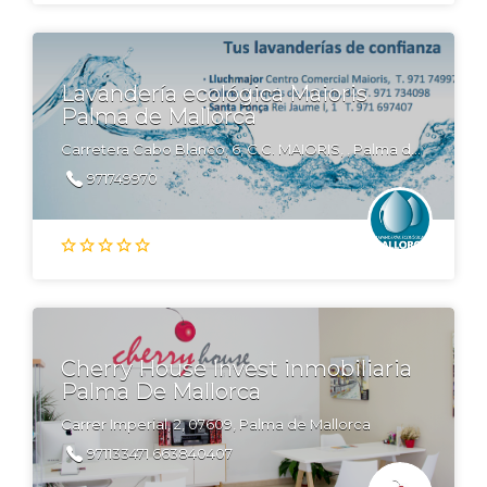
Lavandería ecológica Maioris
Palma de Mallorca
Carretera Cabo Blanco, 6, C.C. MAIORIS, , Palma de Mallorca, España
971749970
Cherry House Invest inmobiliaria
Palma De Mallorca
Carrer Imperial, 2, 07609, Palma de Mallorca
971133471 663840407