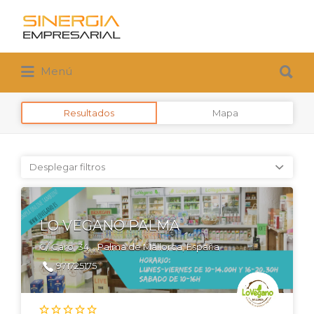
Buscar
por:
Buscar
Menú
por:
Resultados
Mapa
Desplegar filtros
LO VEGANO PALMA
C/ Caro, 34, , Palma de Mallorca, España
971725175