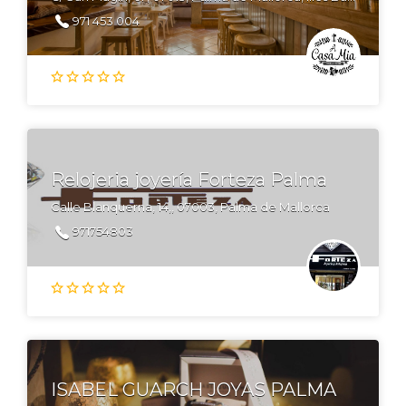
971 453 004
Relojeria joyería Forteza Palma
Calle Blanquerna, 14,, 07003, Palma de Mallorca
971754803
ISABEL GUARCH JOYAS PALMA