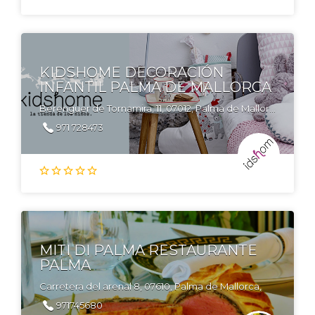
KIDSHOME DECORACIÓN
INFANTIL PALMA DE MALLORCA
Berenguer de Tornamira, 11, 07012, Palma de Mallorca
971 728473
MITI DI PALMA RESTAURANTE
PALMA
Carretera del arenal 8, 07610, Palma de Mallorca,
971745680