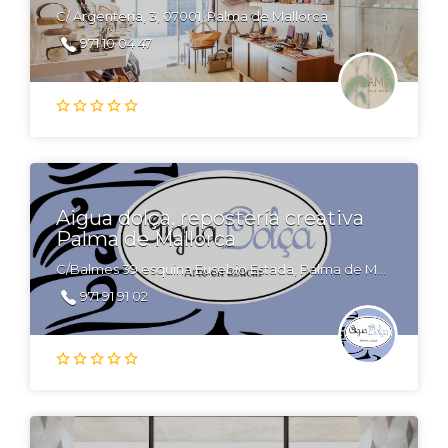
C/ Argenteria, 3, 07001, Palma de Mallorca
971 10 04 47
Aigua dolça, repostería creativa
Palma de Mallorca
C/Balmes 39 esquina Eusebio Estada, Palma de Mallorca, Illes Balear
971 91 91 02