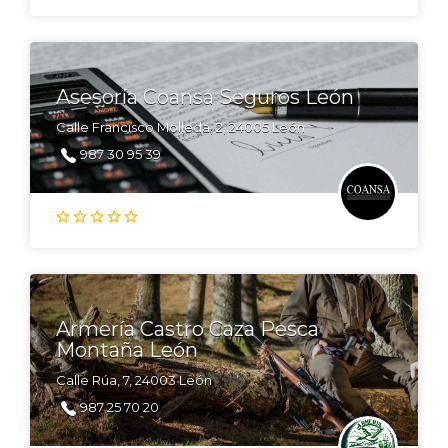
Asesoría Coansa Seguros León
Calle Francisco Molleda, 2, 24005 León
987 30 95 39
Armería Castro Caza Pesca
Montaña León
Calle Rúa, 7, 24003 León
987 25 70 20