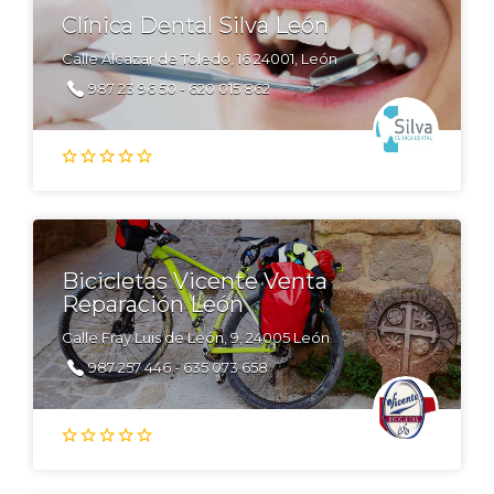
Clínica Dental Silva León
Calle Alcazar de Toledo, 16 24001, León
987 23 96 50 - 620 015 862
Bicicletas Vicente Venta
Reparación León
Calle Fray Luis de León, 9, 24005 León
987 257 446 - 635 073 658