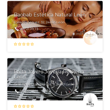
Baobab Estética Natural León
Calle Velázquez, 32, 24005 León
987 21 09 73
Balta Joyero Joyería Relojería
León
Gran Vía de San Marcos, 11, 24001 León
987 22 57 01