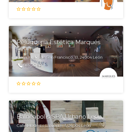
Peluquería Estética Marqués
León
Plaza Jardín de San Francisco, 13, 24004 León
987 20 92 11
Balneapolis SPA Urbano León
Calle Modesto Lafuente, 3, 24004 León