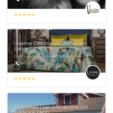
Uveme Decoración Interiores
León
Calle Juan Lorenzo Segura, 8, 24001 León
987 220 682
Reformas Fran Rehabilitación
Edificios León