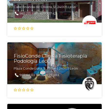
Calle Brianda de Olivera, 12, 24005 León
987 213 358 - 629 707 421
FisioConde Clínica Fisioterapia
Podología León
Plaza Conde Luna, 9, Local-1, 24003 León
987 08 63 78 - 646 211 693