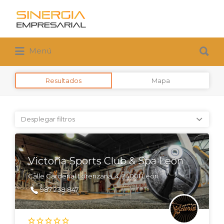
Buscar
por:
Buscar
Menú
por:
Resultados
Mapa
Desplegar filtros
Victoria Sports Club & Spa León
Calle Cardenal Lorenzana, 4, 24001 León
987 238 847