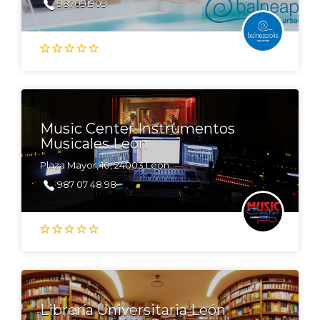
987091909
Music Center Instrumentos
Musicales León
Plaza Mayor, 10, 24003 León
987 07 48 98
Librería Universitaria León