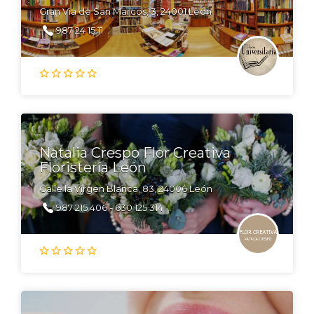
Gran Vía de San Marcos, 3, 24001 León
987 24 15 11
Natalia Crespo Flor Creativa
Floristería León
Calle la Virgen Blanca, 83, 24006 León
987 215 406 - 630 125 314