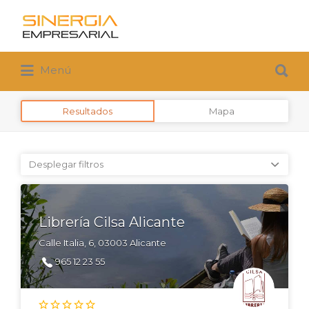
Buscar
por:
Buscar
Menú
por:
Resultados
Mapa
Desplegar filtros
Librería Cilsa Alicante
Calle Italia, 6, 03003 Alicante
965 12 23 55