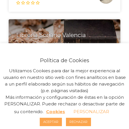
Librería Soriano Valencia
Calle de Xàtiva, 15, 46002 Valencia
963 510 378
Política de Cookies
Utilizamos Cookies para dar la mejor experiencia al
usuario en nuestro sitio web con fines analíticos en base
a un perfil elaborado según sus hábitos de navegación
(p.e. páginas visitadas)
Más información y configuración de éstas en la opción
PERSONALIZAR. Puede rechazar o desactivar parte de
Copyright Sinergia Empresarial © 2026. Todos los Derechos
su contenido.
Cookies
PERSONALIZAR
Reservados. Powered by
Guia33 SL
ACEPTAR
RECHAZAR