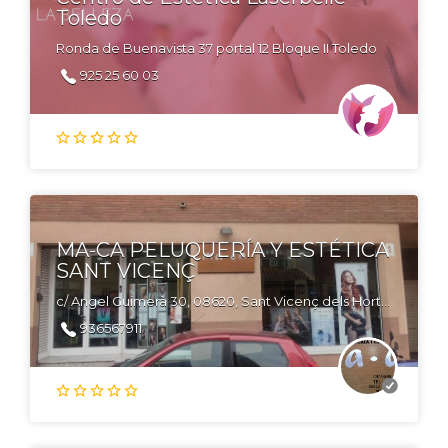
Toledo
Ronda de Buenavista 37 portal 12 Bloque II Toledo
925 25 60 03
MA-CA PELUQUERÍA Y ESTÉTICA
SANT VICENÇ
c/ Angel Guimerà 30, 08620, Sant Vicenç dels Horts, Barcelona
936567911