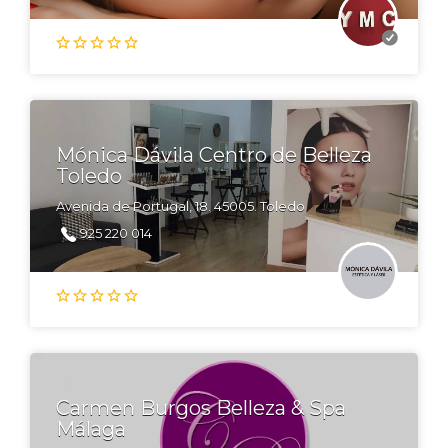
Mónica Dávila Centro de Belleza
Toledo
Avenida de Portugal, 18. 45005. Toledo
925 220 014
Carmen Burgos Belleza & Spa
Málaga