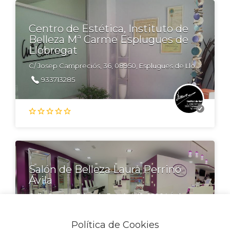
Centro de Estética, Instituto de
Belleza Mª Carme Esplugues de
Llobregat
C/ Josep Campreciós, 36, 08950, Esplugues de Llobregat, Barcelona
933713285
Salón de Belleza Laura Perrino
Ávila
Calle Cronista Eduardo Ruiz Ayú, 12, 05004 Ávila
920 25 77 87
Política de Cookies