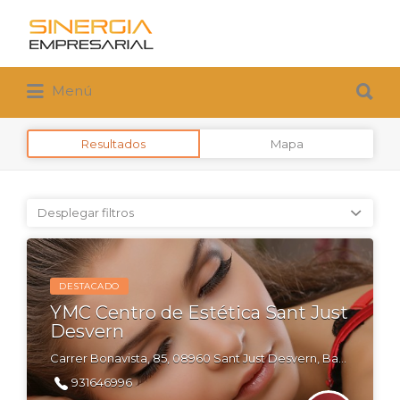
Buscar
por:
Buscar
Menú
por:
Resultados
Mapa
Desplegar filtros
DESTACADO
YMC Centro de Estética Sant Just
Desvern
Carrer Bonavista, 85, 08960 Sant Just Desvern, Barcelona
931646996